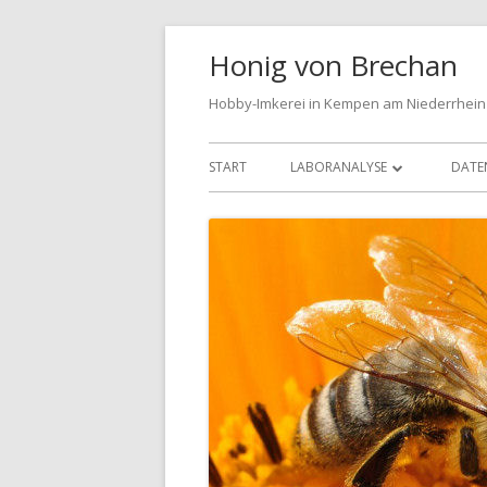
Springe
Honig von Brechan
zum
Inhalt
Hobby-Imkerei in Kempen am Niederrhein
Primäres
START
LABORANALYSE
DATE
Menü
LABORANALYSE FRÜHTRACHT 2